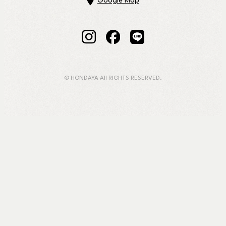
Google Map
© HONDAYA All RIGHTS RESERVED.