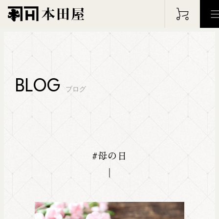
HOME
ホーム
BLOG
ブログ
PHILOSOPHY
WOR
フィロソフィー
仕事の実
#母の日
ABOUT
ARC
本田屋について
アーカイ
BLOG
NEW
ブログ
お知らせ