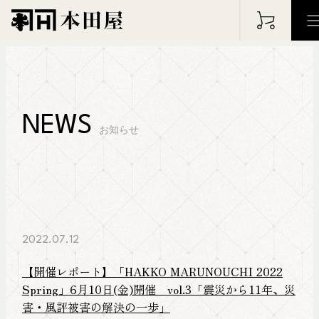
HOME
ホーム
NEWS
お知らせ
PHILOSOPHY
WOR
フィロソフィー
仕事の実
ABOUT
ARC
2022.07.12
本田屋について
アーカイ
【開催レポート】「HAKKO MARUNOUCHI 2022
Spring」6月10日(金)開催 vol.3「震災から11年、災
BLOG
NEW
害・風評被害の解決の一歩」
ブログ
お知らせ