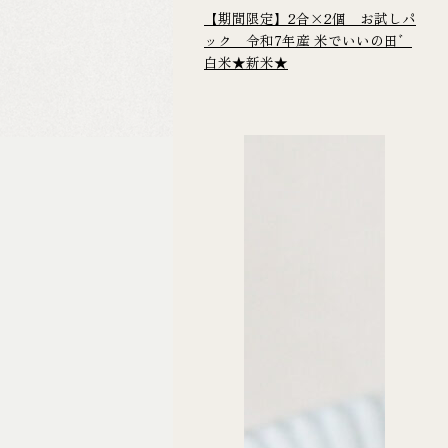
【期間限定】2合×2個 お試しパ
ック 令和7年産 米でいいの田゛
白米★新米★