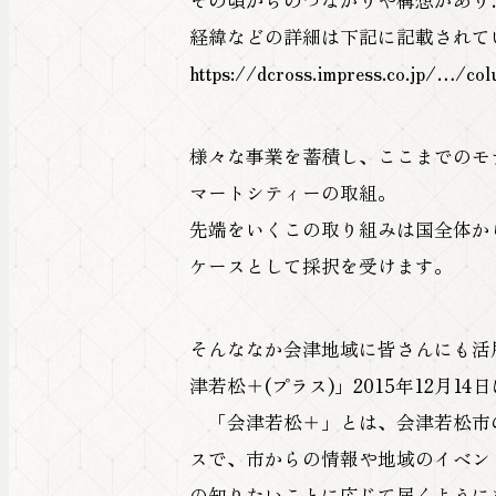
その頃からのつながりや構想があり
経緯などの詳細は下記に記載されて
https://dcross.impress.co.jp/…/c
様々な事業を蓄積し、ここまでのモ
マートシティーの取組。
先端をいくこの取り組みは国全体か
ケースとして採択を受けます。
そんななか会津地域に皆さんにも活
津若松＋(プラス)」2015年12月1
「会津若松＋」とは、会津若松市
スで、市からの情報や地域のイベン
の知りたいことに応じて届くように