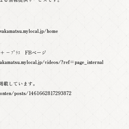
matsu.mylocal.jp/home
– ﾌﾟﾗｽ FBページ
kamatsu.mylocal.jp/videos/?ref=page_internal
掲載しています。
honten/posts/1461662817293872