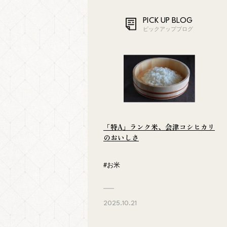
PICK UP BLOG
ピックアップブログ
「特A」ランク米、会津コシヒカリ
のおいしさ
#お米
2025.10.21