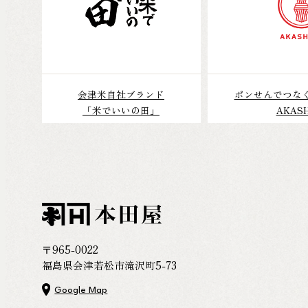
会津米自社ブランド
ポンせんでつな
「米でいいの田」
AKASH
〒965-0022
福島県会津若松市滝沢町5-73
Google Map