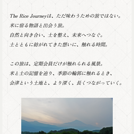
The Rice Journeyは、ただ味わうための旅ではない。
米に宿る物語と出会う旅。
自然と向き合い、土を整え、未来へつなぐ。
土とともに紡がれてきた想いに、触れる時間。
この旅は、定期会員だけが触れられる風景。
米と土の記憶を辿り、季節の輪郭に触れるとき、
会津という土地と、より深く、長くつながっていく。