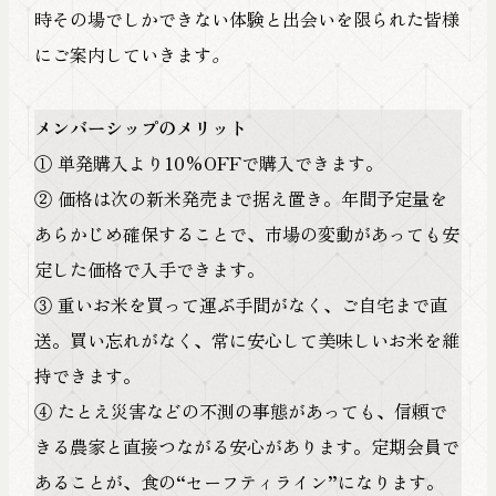
FOLLOW US
時その場でしかできない体験と出会いを限られた皆様
にご案内していきます
。
メンバーシップのメリット
① 単発購入より10%OFFで購入できます。
② 価格は次の新米発売まで据え置き。年間予定量を
あらかじめ確保することで、市場の変動があっても安
定した価格で入手できます。
日本的地域
③ 重いお米を買って運ぶ手間がなく、ご自宅まで直
送。買い忘れがなく、常に安心して美味しいお米を維
探究し続
持できます。
④ たとえ災害などの不測の事態があっても、信頼で
きる農家と直接つながる安心があります。定期会員で
あることが、食の“セーフティライン”になります。