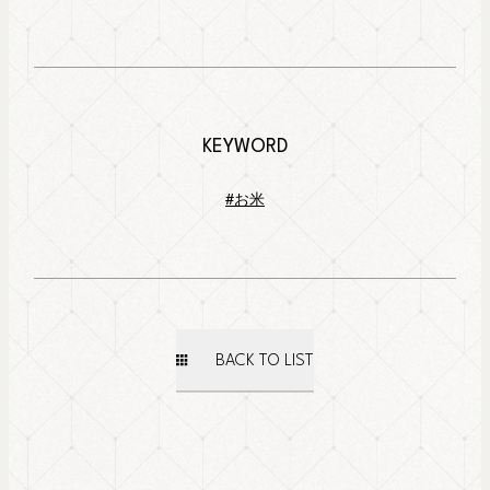
KEYWORD
#お米
BACK TO LIST