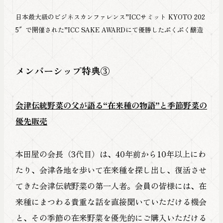
日本最大級のビジネスカンファレンス”ICCサミット KYOTO 202
5″で開催された”ICC SAKE AWARDにて優勝したぷくぷく醸造
メンバーシップ特典③
会津伝統野菜の父が語る“在来種の物語”と季節野菜の
優先販売
本田屋の会長（3代目）は、40年前から10年以上にわ
たり、会津各地を歩いて在来種を探し出し、復活させ
てきた会津伝統野菜の第一人者。会員の皆様には、在
来種にまつわる貴重な話を直接聞いていただける機会
と、その季節の在来野菜を優先的にご購入いただける