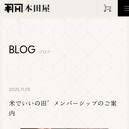
HOME
ホーム
BLOG
ブログ
PHILOSOPHY
WOR
フィロソフィー
仕事の実
ABOUT
ARC
2025.11.05
本田屋について
アーカイ
米でいいの田゛メンバーシップのご案
内
BLOG
NEW
ブログ
お知らせ