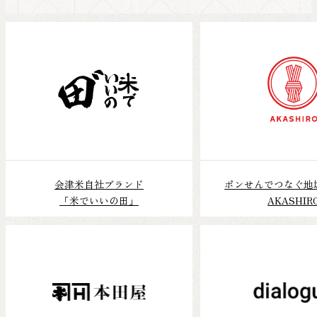
会津米自社ブランド
ポンせんでつなぐ地
「米でいいの田」
AKASHIR