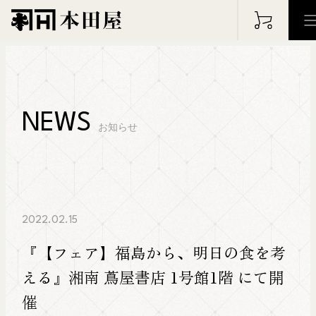
HOME
ホーム
NEWS
お知らせ
PHILOSOPHY
WOR
フィロソフィー
仕事の実
ABOUT
ARC
2022.02.15
本田屋について
アーカイ
『【フェア】福島から、明日の食を考
える』湘南 蔦屋書店 1号館1階 にて開
BLOG
NEW
催
ブログ
お知らせ