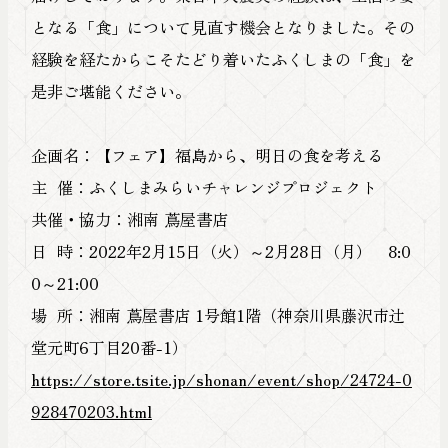
FOLLOW US
となる「食」について見直す機会となりました。その
経験を経たからこそたどり着いたふくしまの「食」を
是非ご堪能ください。
企画名：【フェア】福島から、明日の食を考える
主 催：ふくしまみらいチャレンジプロジェクト
共催・協力：湘南 蔦屋書店
日 時：2022年2月15日（火）～2月28日（月） 8:0
日本的地域
0～21:00
場 所：湘南 蔦屋書店 1号館1階（神奈川県藤沢市辻
探究し続
堂元町6丁目20番-1）
https://store.tsite.jp/shonan/event/shop/24724-0
928470203.html