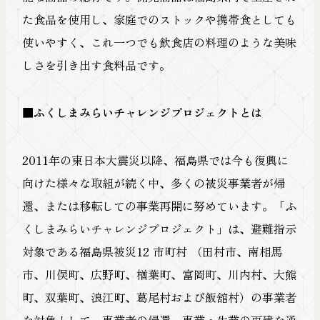
た食品を使用し、家庭でのストックや携帯食としても
使いやすく、これ一つでも飲食店の料理のような美味
しさを引き出す食料品です。
■ふくしまみらいチャレンジプロジェクトとは
2011年の東日本大震災以降、福島県では今も復興に
向けた様々な取組が続く中、多くの被災事業者が帰
還、または移転しての事業再開に努めています。「ふ
くしまみらいチャレンジプロジェクト」は、避難指示
対象である福島県被災12 市町村 （田村市、南相馬
市、川俣町、広野町、楢葉町、富岡町、川内村、大熊
町、双葉町、浪江町、葛尾村および飯舘村）の事業者
を対象として、事業者の帰還、事業・生業の再建を通