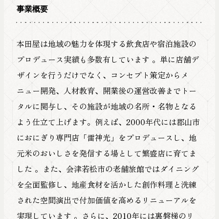
事業概要
本田屋は地域の魅力を体現する飲食店や宿泊施設の
プロデュース実績も多数有しています 。単に店舗デ
ザインを行うだけでなく、コンセプト策定からメ
ニュー開発、人材教育、開業後の運営改善までトー
タルに関与し、その施設が地域の名所・名物となる
よう仕立て上げます。例えば、2000年代には郡山市
におにぎり専門店「雷神光」をプロデュースし、地
元米のおいしさを発信する場として繁盛店に育てま
した 。また、会津若松市の老舗旅館ではダイニング
を全面監修し、地産食材を活かした創作料理と洗練
された空間演出で付加価値を高めるリニューアルを
実現しています 。さらに、2010年には裏磐梯のリ