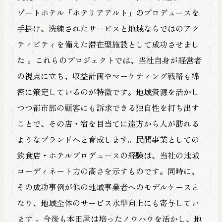
FOLLOW US
ゾートホテル「ホテリアアルト」のプロデュースを
手掛け、洗練されたサービスと地域ならではのアク
ティビティを備えた滞在型施設として成功させまし
た 。これらのプロジェクトでは、当社自身が経営者
の視点に立ち、収益計画やマーケティング戦略も綿
密に策定しているのが特徴です。地域資源を活かし
つつ都市部の顧客にも訴求できる独自性を打ち出す
ことで、その店・宿を目当てに遠方から人が訪れる
日本的地域
ようなブランドへと育成します。民間事業としての
飲食店・ホテルプロデュースの経験は、当社の地域
探究し続
コーディネート力の高さを示すものです。同時に、
その成功事例が他の地域事業者へのモデルケースと
なり、地域全体のサービス水準向上にも寄与してい
ます 。今後も本田屋は培ったノウハウを活かし、地