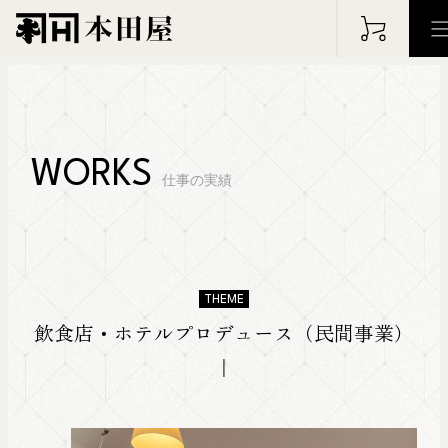
HOME
ホーム
WORKS
仕事の実績
PHILOSOPHY
WOR
フィロソフィー
仕事の実
THEME
ABOUT
ARC
飲食店・ホテルプロデュース（民間事業）
本田屋について
アーカイ
BLOG
NEW
ブログ
お知らせ