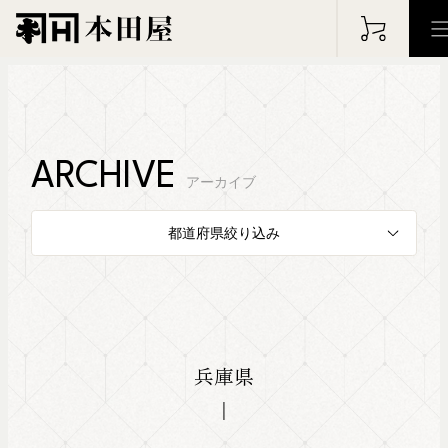
HOME
ホーム
ARCHIVE
アーカイブ
PHILOSOPHY
WOR
都道府県絞り込み
フィロソフィー
仕事の実
ABOUT
ARC
本田屋について
アーカイ
兵庫県
BLOG
NEW
ブログ
お知らせ