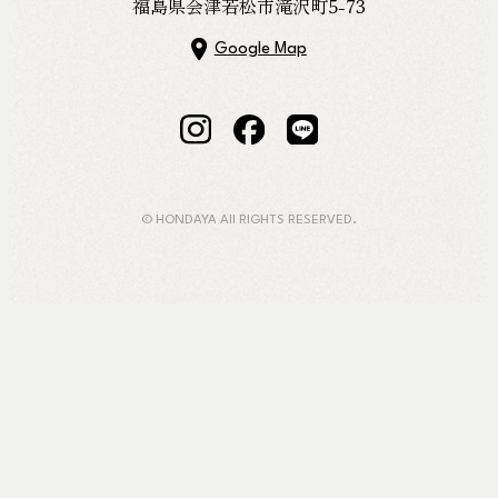
福島県会津若松市滝沢町5-73
FOLLOW US
Google Map
© HONDAYA All RIGHTS RESERVED.
日本的地域
探究し続